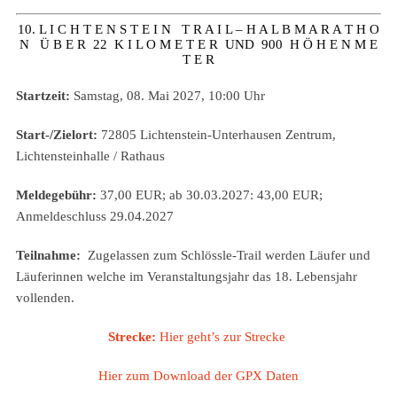
10. L I C H T E N S T E I N T R A I L – H A L B M A R A T H O
N Ü B E R 22 K I L O M E T E R UND 900 H Ö H E N M E
T E R
Startzeit:
Samstag, 08. Mai 2027, 10:00 Uhr
Start-/Zielort:
72805 Lichtenstein-Unterhausen Zentrum,
Lichtensteinhalle / Rathaus
Meldegebühr:
37,00 EUR; ab 30.03.2027: 43,00 EUR;
Anmeldeschluss 29.04.2027
Teilnahme:
Zugelassen zum Schlössle-Trail werden Läufer und
Läuferinnen welche im Veranstaltungsjahr das 18. Lebensjahr
vollenden.
Strecke:
Hier geht’s zur Strecke
Hier zum Download der GPX Daten