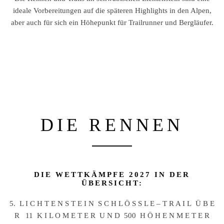
ideale Vorbereitungen auf die späteren Highlights in den Alpen,
aber auch für sich ein Höhepunkt für Trailrunner und Bergläufer.
DIE RENNEN
DIE WETTKÄMPFE 2027 IN DER
ÜBERSICHT:
5. L I C H T E N S T E I N S C H L Ö S S L E – T R A I L Ü B E
R 11 K I L O M E T E R U N D 500 H Ö H E N M E T E R